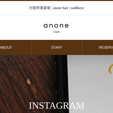
行田市美容室 | anone hair | nail&eye
ABOUT
STAFF
RESERV
INSTAGRAM